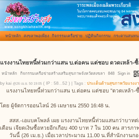
หน้าหลัก
สงขลาพอเพียง
กิจกรรมเครือข่าย
ปฏิทินกิจกรรม
กระดานสนทน
แรงงานไทยหนี้ท่วมกว่าแสน บ.ต่อคน แต่ชอบ ดวดเหล้า-ซื้
qr_co
หน้าหลัก
กิจกรรมเครือข่ายสร้างเสริมสุขภาพจังหวัดสงขลา
848
Sign in
by
kai
( IP : 58...52 )
|
Tags :
ประเด็นด้านสุขภาพวัยแรงง
@26 เม.ย. 50 19:05
แรงงานไทยหนี้ท่วมกว่าแสน บ.ต่อคน แต่ชอบ "ดวดเหล้า-ซื
โดย ผู้จัดการออนไลน์ 26 เมษายน 2550 16:48 น.
สสส.-เอแบคโพลล์ เผย แรงงานไทยหนี้ท่วมแสนกว่าบาทต่อคน 
เดือน เจียดเงินซื้อหวยอีกเกือบ 400 บาท 7 ใน 100 คน สารภ
วันนี้ (26 เม.ย.) เมื่อเวลาประมาณ 11.00 น.ที่สำนักงานก