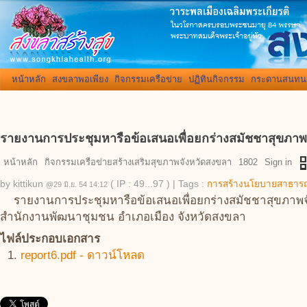
หน้าหลัก
สงขลาพอเพียง
กิจกรรมเครือข่าย
ปฏิทินกิจกรรม
กระดานสนทน
รายงานการประชุมหารือข้อเสนอเพื่อยกร่างสมัชชาสุขภาพ
qr_
หน้าหลัก
กิจกรรมเครือข่ายสร้างเสริมสุขภาพจังหวัดสงขลา
1802
Sign in
by
kittikun
( IP : 49...97 )
|
Tags :
การสร้างนโยบายสาธาร
@29 มิ.ย. 54 14:12
รายงานการประชุมหารือข้อเสนอเพื่อยกร่างสมัชชาสุขภาพจัง
สำนักงานพัฒนาชุมชน อำเภอเมือง จังหวัดสงขลา
ไฟล์ประกอบเอกสาร
report6.pdf - ดาวน์โหลด