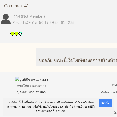
Comment #1
ราง (Not Member)
Posted @
9 ส.ค. 50 17:29
ip : 61...235
ขออภัย ขณะนี้เว็บไซท์ของดการสร้างหัว
©
S
ภายใต้แผนงานของ
มูลนิธิชุมชนสงขลา
สำนักงาน เครื
เราใช้คุกกี้เพื่อเพิ่มประสบการณ์และความพึงพอใจในการใช้งานเว็บไซต์
ยอมรับ
This site is best viewed using Firefox!
.
Sreen size 1
หากคุณกด "ยอมรับ" หรือใช้งานเว็บไซต์ของเราต่อ ถือว่าคุณยินยอมให้มี
การใช้งานคุกกี้
อ่านต่อ