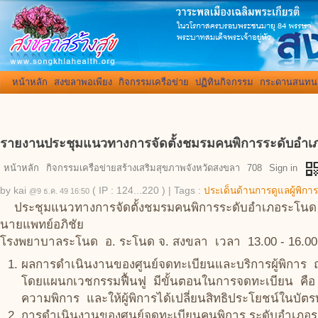
หน้าหลัก
สงขลาพอเพียง
กิจกรรมเครือข่าย
ปฏิทินกิจกรรม
กระดานสนทน
รายงานประชุมแนวทางการจัดตั้งชมรมคนพิการระดับอำเ
qr_co
หน้าหลัก
กิจกรรมเครือข่ายสร้างเสริมสุขภาพจังหวัดสงขลา
708
Sign in
by
kai
( IP : 124...220 )
|
Tags :
ประเด็นด้านการดูแลผู้พิกา
@9 ธ.ค. 49 16:50
ประชุมแนวทางการจัดตั้งชมรมคนพิการระดับอำเภอระโนด 
นายแพทย์อภิชัย
โรงพยาบาลระโนด อ. ระโนด จ. สงขลา เวลา 13.00 - 16.00
ผลการดำเนินงานของศูนย์จดทะเบียนและบริการผู้พิการ
โดยแผนกเวชกรรมฟื้นฟู มีขั้นตอนในการจดทะเบียน คือ ผ
ความพิการ และให้ผู้พิการได้เปลี่ยนสิทธิประโยชน์ในบัตร
การดำเนินงานของศูนย์จดทะเบียนคนพิการ ระดับอำเภอระโน