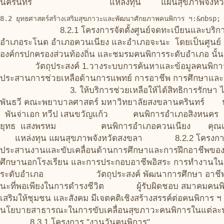
นครินทร์ แหล่งทุน แผนสุขภาพจังหวัด
8.2.1 โครงการจัดตั้งศูนย์จดทะเบียนและบริการผู้พิก
อำเภอระโนด อำเภอควนเนียง และอำเภอจะนะ โดยเป็นศูนย์ ฯ ท
องค์กรปกครองส่วนท้องถิ่น และชมรมคนพิการระดับอำเภอ นั้น
วัตถุประสงค์ 1.วางระบบการค้นหาและข้อมูลคนพ
ประสานการช่วยเหลือด้านการแพทย์ การอาชีพ การศึกษาและ
3. ให้บริการช่วยเหลือให้ได้สิทธิการรักษา ได้อุปกร
พันธวี คณะพยาบาลศาสตร์ มหาวิทยาลัยสงขลานครินทร์
พันจ่าเอก ทวีป เสนขวัญแก้ว คนพิการอำเภอสิ
ยุทธ แสงพรหม คนพิการอำเภอควนเนียง คุณเบญจพร
แหล่งทุน แผนสุขภาพจังหวัดสงขลา 8.2.2 โครงการการฝ
ประสานงานและขับเคลื่อนด้านการศึกษาและการฝึกอาชีพของค
ศึกษานอกโรงเรียน และการประกอบอาชีพอิสระ การทำงานใน
ระดับอำเภอ วัตถุประสงค์ พัฒนาการศึกษา อาชีพและก
นะที่พอเพียงในการดำรงชีวิต ผู้รับผิดชอบ สมาคมคน
เสริมให้ชุมชน และสังคม มีเจตคติเชิงสร้างสรรค์ต่อคนพิการ 
นโยบายสาธารณะในการขับเคลื่อนสุขภาวะคนพิการในแต่ละประเด็
8.3.1 โครงการ "งานวันคนพิการ"