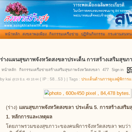
หน้าหลัก
สงขลาพอเพียง
กิจกรรมเครือข่าย
ปฏิทินกิจกรรม
กระดานสนทน
ร่างแผนสุขภาพจังหวัดสงขลาประเด็น การสร้างเสริมสุขภ
qr_co
หน้าหลัก
กิจกรรมเครือข่ายสร้างเสริมสุขภาพจังหวัดสงขลา
477
Sign in
by
kai
( IP : 58...53 )
|
Tags :
ประเด็นด้านการดูแลผู้พิการแ
@19 มิ.ย. 49 18:44
(ร่าง)
แผนสุขภาพจังหวัดสงขลา ประเด็น 5. การสร้างเสริม
1. หลักการและเหตุผล
โดยภาพรวมของสุขภาวะของคนพิการจังหวัดสงขลา พบว่า ค