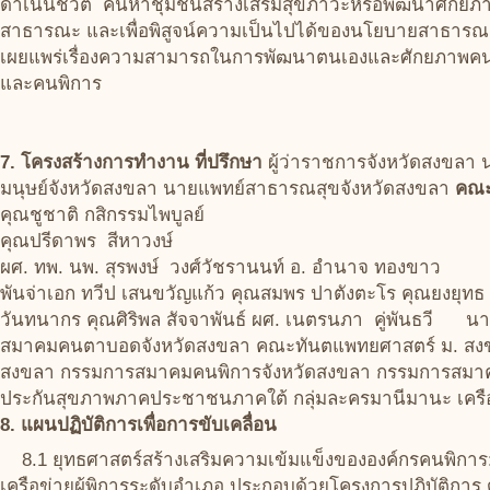
ดำเนินชีวิต ค้นหาชุมชนสร้างเสริมสุขภาวะหรือพัฒนาศักย
สาธารณะ และเพื่อพิสูจน์ความเป็นไปได้ของนโยบายสาธารณ
เผยแพร่เรื่องความสามารถในการพัฒนาตนเองและศักยภาพคนพิ
และคนพิการ
7. โครงสร้างการทำงาน
ที่ปรึกษา
ผู้ว่าราชการจังหวัดสงขลา
มนุษย์จังหวัดสงขลา นายแพทย์สาธารณสุขจังหวัดสงขลา
คณ
คุณชูชาติ กสิกรรมไพบูลย์
คุณปรีดาพร สีหาวงษ์
ผศ. ทพ. นพ. สุรพงษ์ วงศ์วัชรานนท์ อ. อำนาจ ทองขาว
พันจ่าเอก ทวีป เสนขวัญแก้ว คุณสมพร ปาตังตะโร คุณยงยุท
วันทนากร คุณศิริพล สัจจาพันธ์ ผศ. เนตรนภา คู่พันธวี 
สมาคมคนตาบอดจังหวัดสงขลา คณะทันตแพทยศาสตร์ ม. สงข
สงขลา กรรมการสมาคมคนพิการจังหวัดสงขลา กรรมการสมาค
ประกันสุขภาพภาคประชาชนภาคใต้ กลุ่มละครมานีมานะ เครื
8. แผนปฏิบัติการเพื่อการขับเคลื่อน
8.1 ยุทธศาสตร์สร้างเสริมความเข้มแข็งขององค์กรคนพิกา
เครือข่ายผู้พิการระดับอำเภอ ประกอบด้วยโครงการปฏิบัติกา