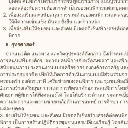
บุคคล คนพิการได้รับบริการฟื้นฟูสมรรถภาพ แบบบูรณาการ
สอดคล้องกับความต้องการจำเป็นของคนพิการแต่ละบุคคล
เพื่อส่งเสริมและสนับสนุนการรวมตัวของคนพิการและครอ
ให้มีความเข้มแข็ง มั่นคง ยั่งยืน และก้าวหน้า
เพื่อส่งเสริมให้ชุมชน และสังคม มีเจตคติเชิงสร้างสรรค
พิการ
6. ยุทธศาสตร์
จากแนวคิด แนวทาง และวัตถุประสงค์ดังกล่าว จึงกำหนดเป็
การหนุนเสริมองค์กร "สมาคมคนพิการจังหวัดสงขลา" และสร้าง
สนับสนุนการประสานงานแบบเครือข่ายขององค์กรภาครัฐ และเอก
การประกอบอาชีพ เพื่อให้เกิดการดำเนินงานแบบมีส่วนร่วมจ
ครอบครัว องค์กร ภาคี เครือข่ายของคนพิการ และชุมชนท้องถ
2.การสร้างเสริมสุขภาวะและการพัฒนาศักยภาพคนพิการโดย
ศักยภาพผู้พิการให้พึ่งตนเองได้ โดยให้บริการด้านการจดทะเบี
ความสะดวกและความช่วยเหลือด้านการแพทย์ การศึกษา การอ
แต่ละบุคคล
3. ส่งเสริมให้ชุมชน และสังคม มีเจตคติเชิงสร้างสรรค์ต่อค
พิการ เป็นการสร้างปฏิบัติการชุมชนแลกเปลี่ยนเรียนรู้ โดยค้