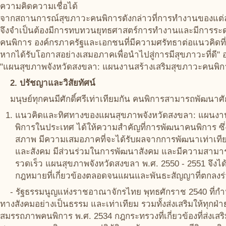
ความคิดความเชื่อได้
จากสถานการณ์สุขภาวะคนพิการดังกล่าวที่การทำงานของแต่ละ
จึงจำเป็นต้องมีการทบทวนยุทธศาสตร์การทำงานและมีการระดมทร
คนพิการ องค์กรภาครัฐและเอกชนที่มีความศรัทธาต่อแนวคิดที่ว
หากได้รับโอกาสอย่างเสมอภาคเพื่อนำไปสู่การมีสุขภาวะที่ดี"
"แผนสุขภาพจังหวัดสงขลา: แผนงานสร้างเสริมสุขภาวะคนพิกา
2. ปรัชญาและวิสัยทัศน์
มนุษย์ทุกคนมีศักดิ์ศรีเท่าเทียมกัน คนพิการสามารถพัฒนาศ
แนวคิดและทิศทางของแผนสุขภาพจังหวัดสงขลา: แผนงา
พิการในประเทศ ได้ให้ความสำคัญที่การพัฒนาคนพิการ ซึ่ง
สภาพ มีความเสมอภาคที่จะได้รับผลจากการพัฒนาเท่าเทีย
และสังคม มีส่วนร่วมในการพัฒนาสังคม และมีความสามารถใ
รวดเร็ว แผนสุขภาพจังหวัดสงขลา พ.ศ. 2550 - 2551 จึง
กฎหมายที่เกี่ยวข้องตลอดจนแผนและพันธะสัญญาที่ตกลงร่
- รัฐธรรมนูญแห่งราชอาณาจักรไทย พุทธศักราช 2540 ที่กำห
ทางสังคมอย่างเป็นธรรม และเท่าเทียม รวมทั้งส่งเสริมให้ทุก
สมรรถภาพคนพิการ พ.ศ. 2534 กฎกระทรวงที่เกี่ยวข้องที่ส่งเส