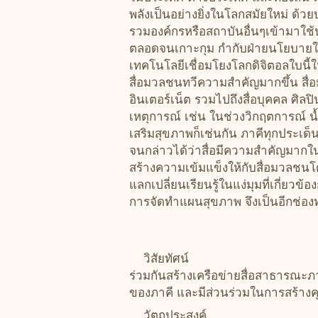
พลังเป็นอย่างยิ่งในโลกสมัยใหม่ ด้วย
รวมองค์กรหรือสถาบันอื่นๆเข้ามาใช
ตลอดจนเกาะกุม กำกับฝ่ายนโยบายให
เทคโนโลยีเชื่อมโยงโลกดิจิตอลใบนี
สื่อมวลชนทวีความสำคัญมากขึ้น สื่อมว
อินเตอร์เน็ต รวมไปถึงสื่อบุคคล ศิล
เหตุการณ์ เช่น ในช่วงวิกฤตการณ์
เสริมสุขภาพก็เช่นกัน ภาคีทุกประเด็น
จนกล่าวได้ว่าสื่อมีความสำคัญมากใ
สร้างความเข้มแข็งให้กับสื่อมวลชนโ
แลกเปลี่ยนเรียนรู้ในแง่มุมที่เกี่ย
การจัดทำแผนสุขภาพ จึงเป็นอีกช่อง
วิสัยทัศน์
ร่วมกันสร้างเครือข่ายสื่อสาธารณะภ
ของภาคี และมีส่วนร่วมในการสร้าง
วัตถุประสงค์