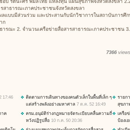
ชอบ รัตนะศิริ พิมลไทย แหล่งทุน แผนสุขภาพจังหวัดสงขลา 2
่อสารสาธารณะภาคประชาชนจังหวัดสงขลา
ินผลแบบมีส่วนร่วม และประสานกับนักวิชาการในสถาบันการศึกษ
จาก
งสาธารณะ 2. จำนวนเครือข่ายสื่อสารสาธารณะภาคประชาชน 3. ร
7366
view
2 17:46
ติดตามการเดินทางของคนตัวเล็กในพื้นที่เล็ก ๆ
รายกา
แต่สร้างพลังอย่างมหาศาล
7 ต.ค. 52 16:49
สุขภา
อภาค
ครม.อนุมัติร่างกฎหมายจัดระเบียบคลื่นความถี่
เครือข
หวังปฏิรูปสื่อ
10 ก.ค. 50 20:36
ป้องเ
 ไทยติดโผ
ร่างแผนสุขภาพประเด็นการจัดการสื่อสาร
ทำเนี