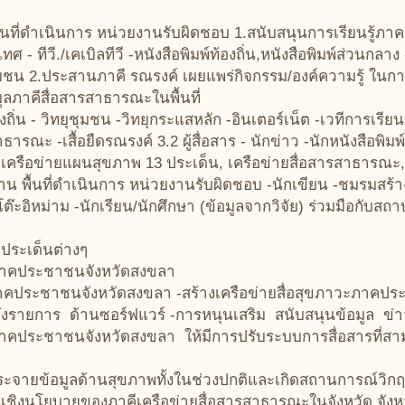
ที่ดำเนินการ หน่วยงานรับผิดชอบ 1.สนับสนุนการเรียนรู้ภา
 ทีวี./เคเบิลทีวี -หนังสือพิมพ์ท้องถิ่น,หนังสือพิมพ์ส่วนกลาง
ับชุมชน 2.ประสานภาคี รณรงค์ เผยแพร่กิจกรรม/องค์ความรู้ ใ
ูลภาคีสื่อสารสาธารณะในพื้นที่
งถิ่น - วิทยุชุมชน -วิทยุกระแสหลัก -อินเตอร์เน็ต -เวทีการเรี
ะ -เสื้อยืดรณรงค์ 3.2 ผู้สื่อสาร - นักข่าว -นักหนังสือพิมพ์ 
เครือข่ายแผนสุขภาพ 13 ประเด็น, เครือข่ายสื่อสารสาธารณ
 พื้นที่ดำเนินการ หน่วยงานรับผิดชอบ -นักเขียน -ชมรมสร้า
โต๊ะอิหม่าม -นักเรียน/นักศึกษา (ข้อมูลจากวิจัย) ร่วมมือกับสถ
ประเด็นต่างๆ
ภาคประชาชนจังหวัดสงขลา
ะภาคประชาชนจังหวัดสงขลา -สร้างเครือข่ายสื่อสุขภาวะภาคป
งรายการ ด้านซอร์ฟแวร์ -การหนุนเสริม สนับสนุนข้อมูล ข่า
ะภาคประชาชนจังหวัดสงขลา ให้มีการปรับระบบการสื่อสารที่สาม
กระจายข้อมูลด้านสุขภาพทั้งในช่วงปกติและเกิดสถานการณ์วิก
ดันเชิงนโยบายของภาคีเครือข่ายสื่อสารสาธารณะในจังหวัด จัง