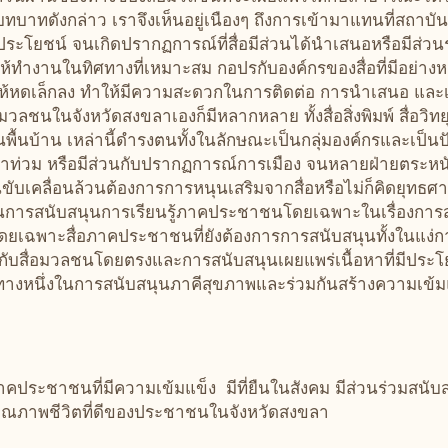
บทบาทดังกล่าว เราจึงเห็นอยู่เนืองๆ ถึงการเข้ามาแทนที่สถาบัน
้ประโยชน์ จนเกิดปรากฏการณ์ที่สื่อมีส่วนได้นำเสนอหรือมี
้ทำงานในทิศทางที่เหมาะสม กอปรกับองค์กรของสื่อที่มีอย่า
้ให้หดเล็กลง ทำให้มีความสะดวกในการติดต่อ การนำเสนอ และเ
ลชนในจังหวัดสงขลาเองก็มีหลากหลาย ทั้งสื่อสิ่งพิมพ์ สื่อวิทย
ปินพื้นบ้าน เหล่านี้ดำรงตนทั้งในลักษณะเป็นกลุ่มองค์กรและเป
 น้ำท่วม หรือมีส่วนกับปรากฏการณ์การเมือง จนหลายฝ่ายตระ
ขับเคลื่อนล้วนต้องการการหนุนเสริมจากสื่อหรือไม่ก็คิดยุทธศาสต
นการสนับสนุนการเรียนรู้ภาคประชาชนโดยเฉพาะในเรื่องการสร
ดยเฉพาะสื่อภาคประชาชนที่ยังต้องการการสนับสนุนทั้งในแง่ก
วข้องกับสื่อมวลชนโดยตรงและการสนับสนุนเผยแพร่เนื้อหาที่มีป
ทางหนึ่งในการสนับสนุนภาคีสุขภาพและร่วมกันสร้างความเข้ม
าคประชาชนที่มีความเข้มแข็ง มีที่ยืนในสังคม มีส่วนร่วมสนับ
คุณภาพชีวิตที่ดีของประชาชนในจังหวัดสงขลา