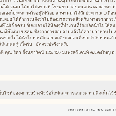
ปได้ 7วันแกอยากทานนั่นทานนี่(ปรกติไม่ยอมทานอะไร) ผิวพ
นเดินได้ จนแม่ได้พาไปตรวจที่ โรงพยาบาลขอนแก่น ผลออกมาว่
นหมอเองก็ประหลาดใจอยู่ไม่น้อย แกทานมาได้สักประมาณ 1เดือนแ
ี้คุณหมอ ได้ทำการแจ้งว่าไม่ต้องมาตรวจแล้วครับ หายจากการ
ม่เชื่อครับ ก็เลยเอามให้น้องๆที่ทำงานที่ร้อยเอ็ดนำไปให้คนท
ที่ไม่หาย 3คน ซึ่งจากการสอบถามแล้วได้ความว่าทานไปเพีย
เพราะไม่ได้นำไปทานอีกเลย ผมจึงบอกคนที่หายว่าถ้าทานแล้วหาย
ให้แก่คนรุ่นนี้ครับ อัศจรรย์จริงๆครับ
อที่ คุณ ธิดา อึ้งนภารัตน์ 123/456 ม.เพรสซิเดนท์ ต.แดงใหญ่
ว็บไซท์ของดการสร้างหัวข้อใหม่และการแสดงความคิดเห็นไว้ช
สวรส.
|
สจรส.ม.อ.
|
มอ.
|
สสส.
|
สปสช.
|