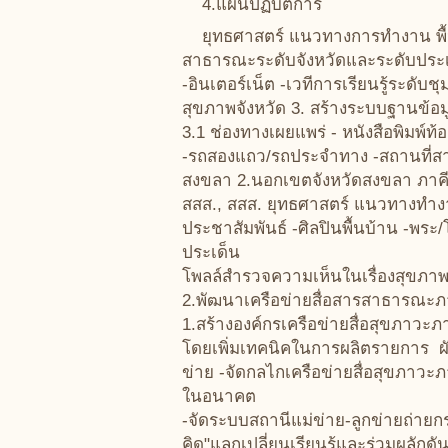
4.แผนปฏิบัติการ
ยุทธศาสตร์ แนวทางการทำงาน พื้น
สาธารณะระดับจังหวัดและระดับประเทศ -
-อินเตอร์เน็ต -เวทีการเรียนรู้ระด
สุขภาพจังหวัด 3. สร้างระบบฐานข้อม
3.1 ช่องทางเผยแพร่ - หนังสือพิมพ์ท้อ
-รถสองแถว/รถประจำทาง -สถานที่สาธารณ
สงขลา 2.นอกเขตจังหวัดสงขลา ภาคี
สสส., สสส. ยุทธศาสตร์ แนวทางทำงาน
ประชาสัมพันธ์ -ศิลปินพื้นบ้าน -พระ/
ประเด็น
โพลล์สำรวจความเห็นในเรื่องสุขภาพ
2.พัฒนาเครือข่ายสื่อสารสาธารณะ
1.สร้างองค์กรเครือข่ายสื่อสุขภาว
โดยเพิ่มเทคนิคในการผลิตรายการ ผั
ข่าย -จัดกลไกเครือข่ายสื่อสุขภาว
ในอนาคต
-จัดระบบสถานีแม่ข่าย-ลูกข่ายถ่าย
คิด"แลกเปลี่ยนเรียนรู้และร่วมผลัก