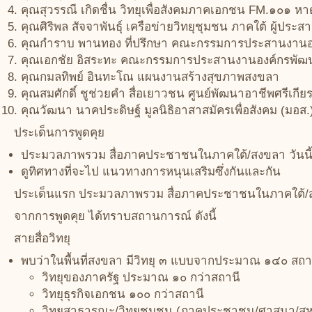
คุณสุวรรณี เกิดชื่น วิทยุเพื่อสังคมภาคเอกชน FM.๑๐๑ 
คุณศิริพล สัจจาพันธุ์ เครือข่ายวิทยุชุมชน ภาคใต้ ผู้ประ
คุณกำราบ พานทอง ที่ปรึกษา คณะกรรมการประสานงานอง
คุณเอกชัย อิสระทะ คณะกรรมการประสานงานองค์กรพัฒน
คุณกมลทิพย์ อินทะโณ แผนงานสร้างสุขภาพสงขลา
คุณสมศักดิ์ ชูช่วยคำ สื่อเยาวชน ศูนย์พัฒนาอาชีพศรีเกีย
คุณวัฒนา นาคประดิษฐ์ มูลนิธิอาสาสมัครเพื่อสังคม (มอส.
ประเด็นการพูดคุย
ประมวลภาพรวม สื่อภาคประชาชนในภาคใต้/สงขลา วันนี้
ดูทิศทางที่จะไป แนวทางการหนุนเสริมซึ่งกันและกัน
ประเด็นแรก ประมวลภาพรวม สื่อภาคประชาชนในภาคใต้/สง
จากการพูดคุย ได้ทราบสถานการณ์ ดังนี้
สายสื่อวิทยุ
พบว่าในพื้นที่สงขลา มีวิทยุ ๓ แบบจากประมาณ ๑๔๐ สถา
วิทยุของภาครัฐ ประมาณ ๑๐ กว่าสถานี
วิทยุธุรกิจเอกชน ๑๐๐ กว่าสถานี
วิทยุสาธารณะ/วิทยุชุมชน (ภาคประชาชน/ศาสนา/สห