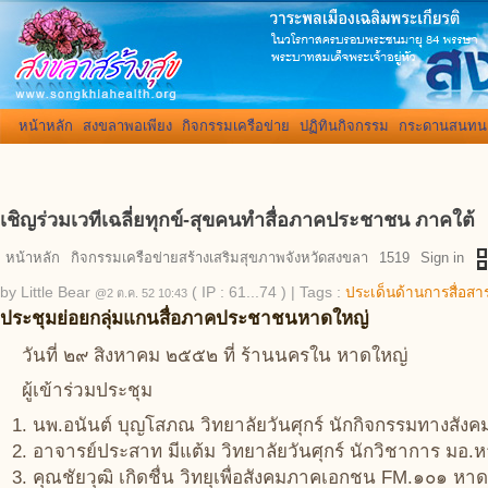
หน้าหลัก
สงขลาพอเพียง
กิจกรรมเครือข่าย
ปฏิทินกิจกรรม
กระดานสนทน
เชิญร่วมเวทีเฉลี่ยทุกข์-สุขคนทำสื่อภาคประชาชน ภาคใต้
qr_
หน้าหลัก
กิจกรรมเครือข่ายสร้างเสริมสุขภาพจังหวัดสงขลา
1519
Sign in
by
Little Bear
( IP : 61...74 )
|
Tags :
ประเด็นด้านการสื่อส
@2 ต.ค. 52 10:43
ประชุมย่อยกลุ่มแกนสื่อภาคประชาชนหาดใหญ่
วันที่ ๒๙ สิงหาคม ๒๕๕๒ ที่ ร้านนครใน หาดใหญ่
ผู้เข้าร่วมประชุม
นพ.อนันต์ บุญโสภณ วิทยาลัยวันศุกร์ นักกิจกรรมทางสัง
อาจารย์ประสาท มีแต้ม วิทยาลัยวันศุกร์ นักวิชาการ มอ.หา
คุณชัยวุฒิ เกิดชื่น วิทยุเพื่อสังคมภาคเอกชน FM.๑๐๑ ห