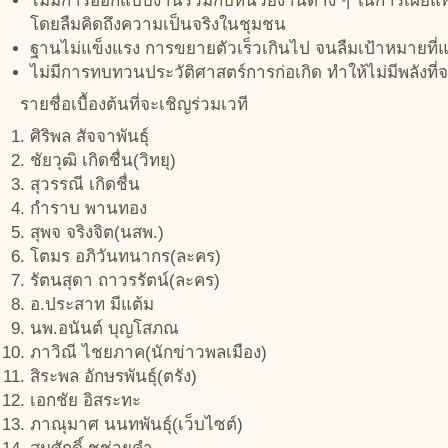
ไม่มีการออกแบบงานร่วมกับหน่วยงานต่าง ๆ ในการเผยแพร่
โดยลืมคิดถึงความเป็นจริงในชุมชน
ฐานไม่แข็งแรง การขยายตัวเร็วเกินไป จนลืมเป้าหมายที่แท้
ไม่มีการทบทวนประวัติศาสตร์การก่อเกิด ทำให้ไม่มีพลังที่จ
รายชื่อเบื้องต้นที่จะเชิญร่วมเวที
ศิริพล สัจจาพันธุ์
ชัยวุฒิ เกิดชื่น(วิทยุ)
สุวรรณี เกิดชื่น
กำราบ พานทอง
สุพจ จริงจิต(นสพ.)
โตมร อภิวันทนากร(ละคร)
รัตนสุดา ถาวรรัตน์(ละคร)
อ.ประสาท มีแต้ม
นพ.อนันต์ บุญโสภณ
ภาวิณี ไชยภาค(นักข่าวพลเมือง)
สิระพล อักษรพันธุ์(ตรัง)
เอกชัย อิสระทะ
ภาณุมาศ นนทพันธุ์(เว็บไซต์)