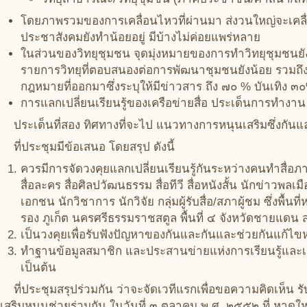
โดยภาพรวมของการเคลื่อนไหวที่ผ่านมา ส่งวนใหญ่จะเคลื
ประชาสังคมยังทำน้อยอยู่ มีบ้างไม่ค่อยแพร่หลาย
ในส่วนของวิทยุชุมชน จุดมุ่งหมายของการทำวิทยุชุมชนยัง
รายการวิทยุที่ตอบสนองต่อการพัฒนาชุมชนยังน้อย รวมถึ
กฎหมายที่ออกมาซึ่งระบุให้มีข่าวสาร ถึง ๗๐ % บันเทิง ๓๐%
การแลกเปลี่ยนเรียนรู้ของเครือข่ายสื่อ ประเด็นการทำงาน 
ประเด็นที่สอง ทิศทางที่จะไป แนวทางการหนุนเสริมซึ่งกันแ
ที่ประชุมมีข้อเสนอ โดยสรุป ดังนี้
ควรมีการจัดวงคุยแลกเปลี่ยนเรียนรู้กันระหว่างคนทำสื่อภาคประ
สื่อละคร สื่อศิลปวัฒนธรรม สื่อทีวี สื่อหนังสั้น นักข่าวพ
เอกชน นักวิชาการ นักวิจัย กลุ่มผู้รับสื่อ/สภาผู้ชม ซึ่งพื้นท
รอง ภูเก็ต นครศรีธรรมราชสตูล พื้นที่ ๔ จังหวัดชายแดน 
เป็นวงคุยเพื่อรับฟังปัญหาของกันและกันและช่วยกันแก้ไ
ทำฐานข้อมูลสมาชิก และประสานข่ายแห่งการเรียนรู้และเก
เป็นต้น
ที่ประชุมสรุปร่วมกัน ว่าจะจัดเวทีแรกเพื่อขอความคิดเห
เสริมหนุนช่วยร่วมกัน ในวันที่ ๓ ตุลาคม พ.ศ. ๒๕๕๒ ที่ หาด