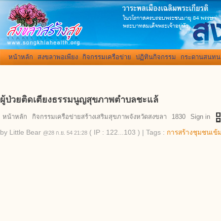
หน้าหลัก
สงขลาพอเพียง
กิจกรรมเครือข่าย
ปฏิทินกิจกรรม
กระดานสนทน
ผู้ป่วยติดเตียงธรรมนูญสุขภาพตำบลชะแล้
qr_
หน้าหลัก
กิจกรรมเครือข่ายสร้างเสริมสุขภาพจังหวัดสงขลา
1830
Sign in
by
Little Bear
( IP : 122...103 )
|
Tags :
การสร้างชุมชนเข้
@28 ก.ย. 54 21:28