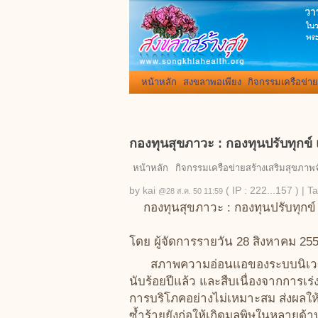
หน้าหลัก
สงขลาพอเพียง
กิจกรรมเครือข่าย
กองทุนสุขภาวะ : กองทุนปรับทุกข
หน้าหลัก
กิจกรรมเครือข่ายสร้างเสริมสุขภาพ
by
kai
( IP : 222...157 )
|
Ta
@28 ส.ค. 50 11:59
กองทุนสุขภาวะ : กองทุนปรับทุกข
โดย ผู้จัดการรายวัน 28 สิงหาคม 255
สภาพความอ่อนแอของระบบนิเวศที
นับร้อยปีแล้ว และสืบเนื่องจากการ
การบริโภคอย่างไม่เหมาะสม ส่งผลใ
ซํ้าร้ายยังก่อให้เกิดมลพิษในหลายด้า