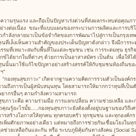
มรุนแรง และถือเป็นปัญหาเร่งด่วนที่ส่งผลกระทบต่อคุณภา
อย่างต่อเนื่อง ขณะที่แบบแผนของกระบวนการผลิตและการบริโ
่าวกำลังกลายมาเป็นข้อจำกัดของการพัฒนาไปสู่การเป็นกรุงเทพ ฯ
มชนที่เล็งเห็นความสำคัญของประเด็นปัญหาดังกล่าว จึงมีการร
จกรรมที่เหมาะสมกับพื้นที่ในแต่ละชุมชน เช่น การระดมทุน ธุรกิจ
กข์ได้ยากในที่ต่างๆ ด้วยการเป็นอาสาสมัคร เป็นต้น เพื่อให้ได้
ุนนั้นมาใช้แก้ไขปัญหาอย่างสร้างสรรค์ให้กับชุมชนท้องถิ่นขอ
พฯ"
งทุนสุขภาวะ" เกิดจากฐานความคิดการรวมตัวเป็นองค์กรที
รวมถึงการเป็นผู้สนับสนุนทุน โดยสามารถให้มากกว่าทุนที่เป็น
ัพยากรอื่นๆ ตามกำลังความสามารถ
าวะคือ ความร่วมมือ การแลกเปลี่ยน ความช่วยเหลือ และกา
วคุณรู้อะไรมั้ย.....กองทุนสุขภาวะยังต้องตั้งอยู่บนฐานของวิถี
สร้างโอกาสให้ทุกคน ทุกครอบครัว ทุกชุมชน และทุกองค์กร ได
เพิ่มศักยภาพอย่างเดียว แต่หมายถึงการช่วยกันเชื่อมโยงในทุกมิ
ช่วยเหลือกันและกัน หรือ ระบบภูมิคุ้มกันทางสังคม (Social Saf