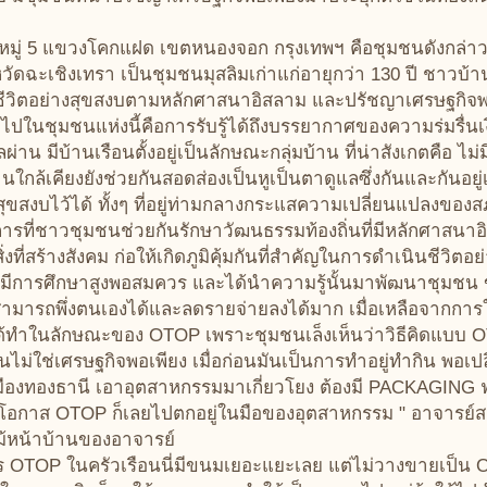
่ 5 แขวงโคกแฝด เขตหนองจอก กรุงเทพฯ คือชุมชนดังกล่าว ซึ
จังหวัดฉะเชิงเทรา เป็นชุมชนมุสลิมเก่าแก่อายุกว่า 130 ปี ช
นินชีวิตอย่างสุขสงบตามหลักศาสนาอิสลาม และปรัชญาเศรษฐกิจพ
ข้าไปในชุมชนแห่งนี้คือการรับรู้ได้ถึงบรรยากาศของความร่มรื่นเง
าน มีบ้านเรือนตั้งอยู่เป็นลักษณะกลุ่มบ้าน ที่น่าสังเกตคือ ไม่ม
บ้านใกล้เคียงยังช่วยกันสอดส่องเป็นหูเป็นตาดูแลซึ่งกันและกันอยู
งบไว้ได้ ทั้งๆ ที่อยู่ท่ามกลางกระแสความเปลี่ยนแปลงของส
ก่ การที่ชาวชุมชนช่วยกันรักษาวัฒนธรรมท้องถิ่นที่มีหลักศาสนา
งที่สร้างสังคม ก่อให้เกิดภูมิคุ้มกันที่สำคัญในการดำเนินชีวิ
การศึกษาสูงพอสมควร และได้นำความรู้นั้นมาพัฒนาชุมชน ข
มารถพึ่งตนเองได้และลดรายจ่ายลงได้มาก เมื่อเหลือจากการใ
่ได้ทำในลักษณะของ OTOP เพราะชุมชนเล็งเห็นว่าวิธีคิดแบบ OT
่เศรษฐกิจพอเพียง เมื่อก่อนมันเป็นการทำอยู่ทำกิน พอเปลี่
ืองทองธานี เอาอุตสาหกรรมมาเกี่ยวโยง ต้องมี PACKAGING ฟุ
โอกาส OTOP ก็เลยไปตกอยู่ในมือของอุตสาหกรรม " อาจารย
มไม้หน้าบ้านของอาจารย์
 OTOP ในครัวเรือนนี่มีขนมเยอะแยะเลย แต่ไม่วางขายเป็น O