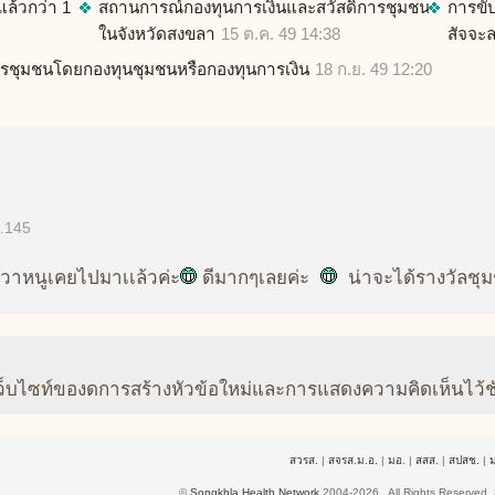
แล้วกว่า 1
สถานการณ์กองทุนการเงินและสวัสดิการชุมชน
การขั
ในจังหวัดสงขลา
15 ต.ค. 49 14:38
สัจจะ
รชุมชนโดยกองทุนชุมชนหรือกองทุนการเงิน
18 ก.ย. 49 12:20
..145
กวาหนูเคยไปมาเเล้วค่ะ
ดีมากๆเลยค่ะ
น่าจะได้รางวัลชุมชน
ว็บไซท์ของดการสร้างหัวข้อใหม่และการแสดงความคิดเห็นไว้ช
สวรส.
|
สจรส.ม.อ.
|
มอ.
|
สสส.
|
สปสช.
|
©
Songkhla Health Network
2004-2026 . All Rights Reserved.