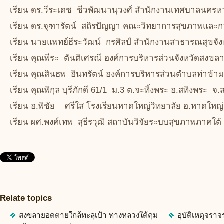
เรียน ดร.วีระเดช ชีวพัฒนานุวงศ์ สำนักงานเทศบาลนคร
เรียน ดร.จุฑารัตน์ สถิรปัญญา คณะวิทยาการสุขภาพและกา
เรียน นายแพทย์ธีระวัฒน์ กรศิลป์ สำนักงานสาธารณสุขจั
เรียน คุณพีระ ตันติเศรณี องค์การบริหารส่วนจังหวัดสงขล
เรียน คุณสินธพ อินทรัตน์ องค์การบริหารส่วนตำบลท่าข้
เรียน คุณพิกุล บุรีภักดี 61/1 ม.3 ต.จะทิ้งพระ อ.สทิงพระ 
เรียน อ.พิชัย ศรีใส โรงเรียนหาดใหญ่วิทยาลัย อ.หาดให
เรียน ผศ.พงค์เทพ สุธีรวุฒิ สถาบันวิจัยระบบสุขภาพภาค
Relate topics
สงขลายอดตายใกล้ทะลุเป้า ทางหลวงใต้คุม
อุบัติเหตุจรา