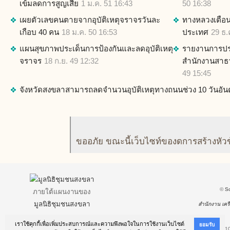
เข้มลดการสูญเสีย
1 ม.ค. 51 16:43
50 16:38
เผยตัวเลขคนตายจากอุบัติเหตุจราจรวันละ
ทางหลวงเตือนร
เกือบ 40 คน
18 ม.ค. 50 16:53
ประเทศ
29 ธ.
แผนสุขภาพประเด็นการป้องกันและลดอุบัติเหตุ
รายงานการประ
จราจร
18 ก.ย. 49 12:32
สำนักงานสาธ
49 15:45
จังหวัดสงขลาสามารถลดจำนวนอุบัติเหตุทางถนนช่วง 10 วันอันตรา
ขออภัย ขณะนี้เว็บไซท์ของดการสร้างหัว
©
S
ภายใต้แผนงานของ
มูลนิธิชุมชนสงขลา
สำนักงาน เครื
เราใช้คุกกี้เพื่อเพิ่มประสบการณ์และความพึงพอใจในการใช้งานเว็บไซต์
ยอมรับ
This site is best viewed using Firefox!
.
Sreen size 1