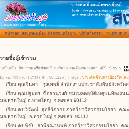
หน้าหลัก
สงขลาพอเพียง
กิจกรรมเครือข่าย
ปฏิทินกิจกรรม
กระดานสนทน
รายชื่อผู้เข้าร่วม
qr_co
หน้าหลัก
กิจกรรมเครือข่ายสร้างเสริมสุขภาพจังหวัดสงขลา
465
Sign in
by
kai
( IP : 58...126 )
|
Tags :
ประเด็นด้านการป้องกันและ
@30 พ.ค. 49 17:29
เรียน คุณจินดา กุลเทพย์ สำนักงานประชาสัมพันธ์จังหวั
เรียน คุณปฐมพร ซื่อธานุวงศ์ ชมรมลดอุบัติเหตุบนท้อง
มอ.หาดใหญ่ อ.หาดใหญ่ จ.สงขลา 90112
เรียน ดร.วิวัฒน์ สุทธิวิภากร ภาควิชาวิศวกรรมโยธา คณ
มอ.หาดใหญ่ อ.หาดใหญ่ จ.สงขลา 90112
เรียน ดร.พิชัย ธานีรณานนท์ ภาควิชาวิศวกรรมโยธา คณ