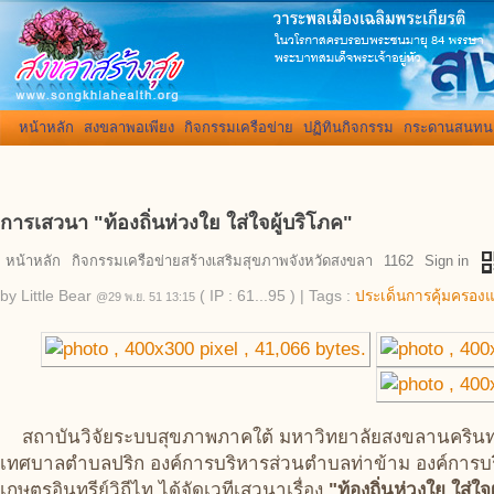
หน้าหลัก
สงขลาพอเพียง
กิจกรรมเครือข่าย
ปฏิทินกิจกรรม
กระดานสนทน
การเสวนา "ท้องถิ่นห่วงใย ใส่ใจผู้บริโภค"
qr_
หน้าหลัก
กิจกรรมเครือข่ายสร้างเสริมสุขภาพจังหวัดสงขลา
1162
Sign in
by
Little Bear
( IP : 61...95 )
|
Tags :
ประเด็นการคุ้มครองแ
@29 พ.ย. 51 13:15
สถาบันวิจัยระบบสุขภาพภาคใต้ มหาวิทยาลัยสงขลานครินทร
เทศบาลตำบลปริก องค์การบริหารส่วนตำบลท่าข้าม องค์การบร
เกษตรอินทรีย์วิถีไท ได้จัดเวทีเสวนาเรื่อง
"ท้องถิ่นห่วงใย ใส่ใจ