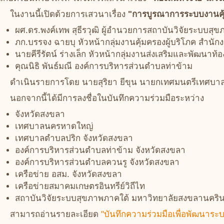
ในงานนี้เปิดด้วยการเสวนาเรื่อง
"การบูรณาการระบบงานคุ้ม
ผศ.ดร.พงค์เทพ สุธีรวุฒิ ผู้อำนวยการสถาบันวิจัยระบบสุ
ภก.บรรจง ฉายบุ หัวหน้ากลุ่มงานคุ้มครองผู้บริโภค สำน
นายคีรีรัตน์ ร่างเล็ก หัวหน้ากลุ่มงานส่งเสริมและพัฒนาท้อง
คุณนิธิ พันธ์มณี องค์การบริหารส่วนตำบลท่าข้าม
ดำเนินรายการโดย นายสุริยา ยีขุน นายกเทศมนตรีเทศบา
นอกจากนี้ได้มีการลงชื่อในบันทึกความร่วมมือระหว่าง
จังหวัดสงขลา
เทศบาลนครหาดใหญ่
เทศบาลตำบลปริก จังหวัดสงขลา
องค์การบริหารส่วนตำบลท่าข้าม จังหวัดสงขลา
องค์การบริหารส่วนตำบลควนรู จังหวัดสงขลา
เครือข่าย อสม. จังหวัดสงขลา
เครือข่ายสมาคมเกษตรอินทรีย์วิถีไท
สถาบันวิจัยระบบสุขภาพภาคใต้ มหาวิทยาลัยสงขลานคริน
สามารถอ่านรายละเอียด
"บันทึกความร่วมมือเพื่อพัฒนาระบ