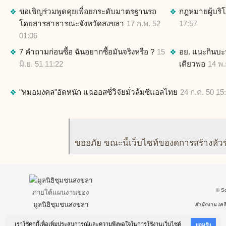
ขอเชิญร่วมพูดคุยเพื่อยกระดับมาตรฐานรถ
กฎหมายผู้บริโ
โดยสารสาธารณะจังหวัดสงขลา
17 ก.พ. 52
17:57
01:06
7 คำถามก่อนซื้อ ฉันอยากซื้อมันจริงหรือ ?
15
อย. แนะกินบะหมี
มิ.ย. 51 11:22
เดียวพอ
14 พ.
"หมอมงคล"อัดหนัก แฉออสซี่วิจัยมั่วล้มซีแอลไทย
24 ก.ค. 50 15
ขออภัย ขณะนี้เว็บไซท์ของดการสร้างหัว
©
S
ภายใต้แผนงานของ
มูลนิธิชุมชนสงขลา
สำนักงาน เครื
เราใช้คุกกี้เพื่อเพิ่มประสบการณ์และความพึงพอใจในการใช้งานเว็บไซต์
ยอมรับ