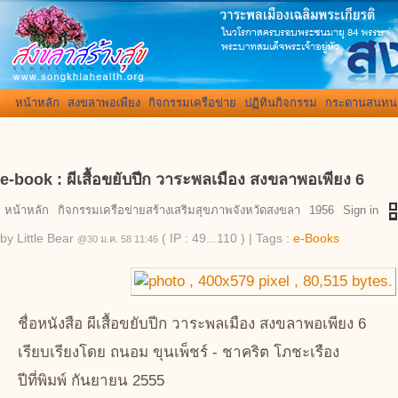
หน้าหลัก
สงขลาพอเพียง
กิจกรรมเครือข่าย
ปฏิทินกิจกรรม
กระดานสนทน
e-book : ผีเสื้อขยับปีก วาระพลเมือง สงขลาพอเพียง 6
qr_
หน้าหลัก
กิจกรรมเครือข่ายสร้างเสริมสุขภาพจังหวัดสงขลา
1956
Sign in
by
Little Bear
( IP : 49...110 )
|
Tags :
e-Books
@30 ม.ค. 58 11:46
ชื่อหนังสือ ผีเสื้อขยับปีก วาระพลเมือง สงขลาพอเพียง 6
เรียบเรียงโดย ถนอม ขุนเพ็ชร์ - ชาคริต โภชะเรือง
ปีที่พิมพ์ กันยายน 2555