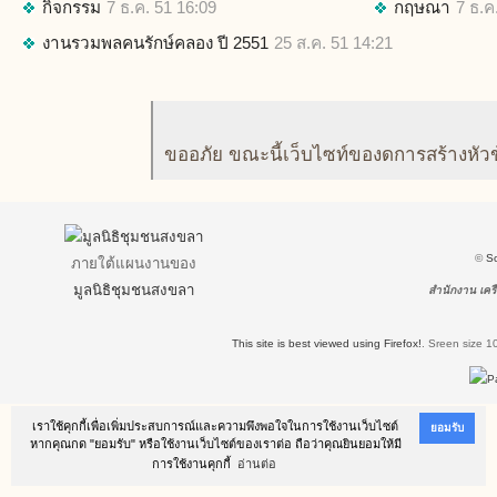
กิจกรรม
7 ธ.ค. 51 16:09
กฤษณา
7 ธ.ค
งานรวมพลคนรักษ์คลอง ปี 2551
25 ส.ค. 51 14:21
ขออภัย ขณะนี้เว็บไซท์ของดการสร้างหัว
©
S
ภายใต้แผนงานของ
มูลนิธิชุมชนสงขลา
สำนักงาน เครื
This site is best viewed using Firefox!
.
Sreen size 1
เราใช้คุกกี้เพื่อเพิ่มประสบการณ์และความพึงพอใจในการใช้งานเว็บไซต์
ยอมรับ
หากคุณกด "ยอมรับ" หรือใช้งานเว็บไซต์ของเราต่อ ถือว่าคุณยินยอมให้มี
การใช้งานคุกกี้
อ่านต่อ