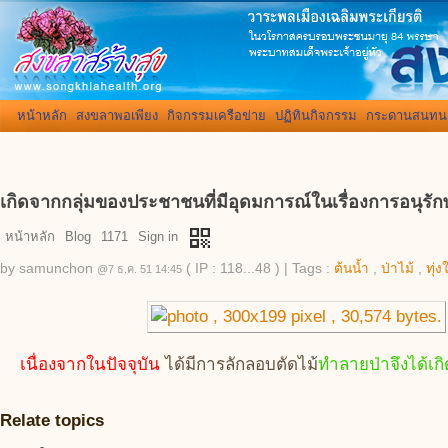
หน้าหลัก
สงขลาพอเพียง
กิจกรรมเครือข่าย
ปฏิทินกิจกรรม
กระดานสนทน
เกิดจากกลุ่มของประชาชนที่มีอุดมการณ์ในเรื่องการอนุรักษ
qr_code
หน้าหลัก
Blog
1171
Sign in
by
samunchon
( IP : 118...48 )
|
Tags :
ต้นน้ำ
,
ป่าไม้
,
ทุ่ง
@7 ธ.ค. 51 14:45
เนื่องจากในปัจจุบัน
ได้มีการลักลอบตัดไม้
ทำลายป่าจึงได้เกิ
Relate topics