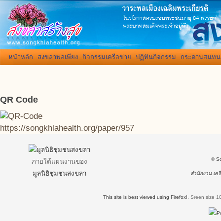
หน้าหลัก
สงขลาพอเพียง
กิจกรรมเครือข่าย
ปฏิทินกิจกรรม
กระดานสนทน
QR Code
https://songkhlahealth.org/paper/957
©
S
ภายใต้แผนงานของ
มูลนิธิชุมชนสงขลา
สำนักงาน เครื
This site is best viewed using Firefox!
.
Sreen size 1