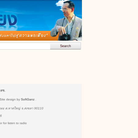
มสช.
 Site design by
SoftGanz
.
เกษม ต.หาดใหญ่ จ.สงขลา 90110
86
 for listen to radio