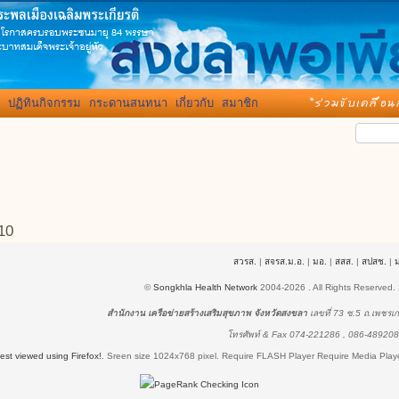
ปฏิทินกิจกรรม
กระดานสนทนา
เกี่ยวกับ
สมาชิก
10
สวรส.
|
สจรส.ม.อ.
|
มอ.
|
สสส.
|
สปสช.
|
©
Songkhla Health Network
2004-2026 . All Rights Reserved.
สำนักงาน เครือข่ายสร้างเสริมสุขภาพ จังหวัดสงขลา
เลขที่ 73 ซ.5 ถ.เพชร
โทรศัพท์ & Fax 074-221286 , 086-48920
best viewed using Firefox!
.
Sreen size 1024x768 pixel.
Require FLASH Player
Require Media Player