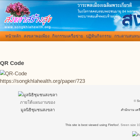
หน้าหลัก
สงขลาพอเพียง
กิจกรรมเครือข่าย
ปฏิทินกิจกรรม
กระดานสนทน
QR Code
https://songkhlahealth.org/paper/723
©
S
ภายใต้แผนงานของ
มูลนิธิชุมชนสงขลา
สำนักงาน เครื
This site is best viewed using Firefox!
.
Sreen size 1