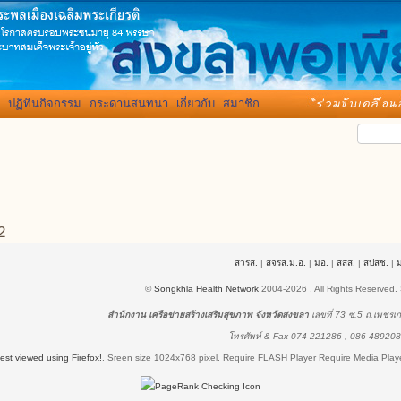
ปฏิทินกิจกรรม
กระดานสนทนา
เกี่ยวกับ
สมาชิก
2
สวรส.
|
สจรส.ม.อ.
|
มอ.
|
สสส.
|
สปสช.
|
©
Songkhla Health Network
2004-2026 . All Rights Reserved.
สำนักงาน เครือข่ายสร้างเสริมสุขภาพ จังหวัดสงขลา
เลขที่ 73 ซ.5 ถ.เพชร
โทรศัพท์ & Fax 074-221286 , 086-48920
best viewed using Firefox!
.
Sreen size 1024x768 pixel.
Require FLASH Player
Require Media Player