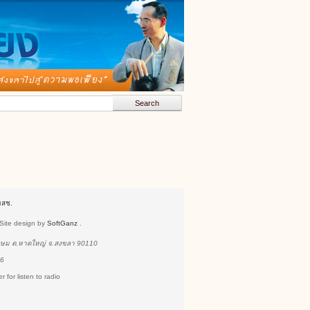
มสช.
 Site design by
SoftGanz
.
เกษม ต.หาดใหญ่ จ.สงขลา 90110
86
 for listen to radio