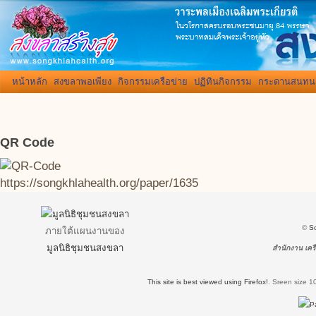
หน้าหลัก
สงขลาพอเพียง
กิจกรรมเครือข่าย
ปฏิทินกิจกรรม
กระดานสนทน
QR Code
https://songkhlahealth.org/paper/1635
©
S
ภายใต้แผนงานของ
มูลนิธิชุมชนสงขลา
สำนักงาน เครื
This site is best viewed using Firefox!
.
Sreen size 1