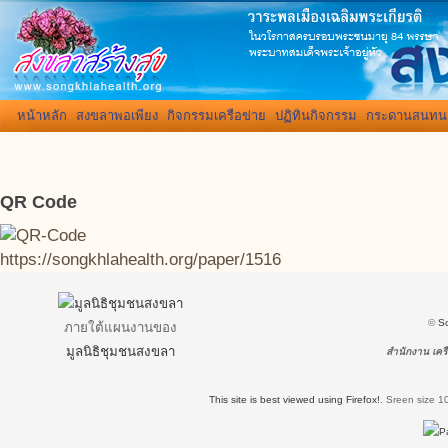
หน้าหลัก
สงขลาพอเพียง
กิจกรรมเครือข่าย
ปฏิทินกิจกรรม
กระดานสนทน
QR Code
https://songkhlahealth.org/paper/1516
©
S
ภายใต้แผนงานของ
มูลนิธิชุมชนสงขลา
สำนักงาน เครื
This site is best viewed using Firefox!
.
Sreen size 1