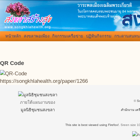
หน้าหลัก
สงขลาพอเพียง
กิจกรรมเครือข่าย
ปฏิทินกิจกรรม
กระดานสนทน
QR Code
https://songkhlahealth.org/paper/1266
©
S
ภายใต้แผนงานของ
มูลนิธิชุมชนสงขลา
สำนักงาน เครื
This site is best viewed using Firefox!
.
Sreen size 1